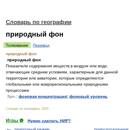
Словарь по географии
природный фон
Толкование
Перевод
природный фон
природный фон
Показатели содержания веществ в воздухе или воде,
отвечающие средним условиям, характерным для данной
территории или акватории, которые определяются
глобальными или макрорегиональными природными
процессами.
Syn.:
фоновая концентрация
;
фоновый уровень
Словарь по географии
.
2015
.
Игры ⚽
Нужно сделать НИР?
природный режим
природоохранное