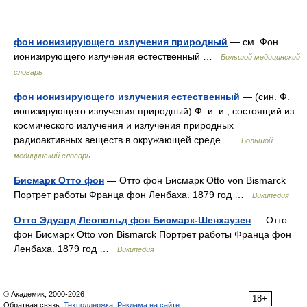
фон ионизирующего излучения природный
— см. Фон
ионизирующего излучения естественный …
Большой медицинский
словарь
фон ионизирующего излучения естественный
— (син. Ф.
ионизирующего излучения природный) Ф. и. и., состоящий из
космического излучения и излучения природных
радиоактивных веществ в окружающей среде …
Большой
медицинский словарь
Бисмарк Отто фон
— Отто фон Бисмарк Otto von Bismarck
Портрет работы Франца фон Ленбаха. 1879 год …
Википедия
Отто Эдуард Леопольд фон Бисмарк-Шенхаузен
— Отто
фон Бисмарк Otto von Bismarck Портрет работы Франца фон
Ленбаха. 1879 год …
Википедия
© Академик, 2000-2026
18+
Обратная связь:
Техподдержка
,
Реклама на сайте